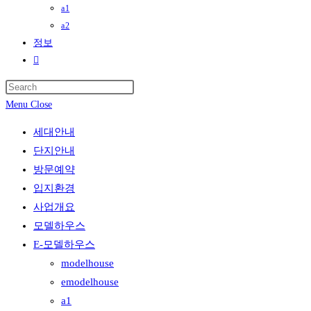
a1
a2
정보
Toggle
website
Press
search
Menu
Close
Escape
to
세대안내
close
단지안내
the
방문예약
search
입지환경
panel.
사업개요
모델하우스
E-모델하우스
modelhouse
emodelhouse
a1