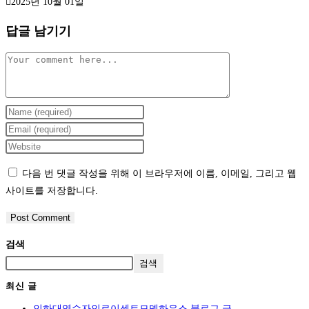
2025년 10월 01일
답글 남기기
Comment
Enter
your
Enter
name
your
Enter
or
email
your
다음 번 댓글 작성을 위해 이 브라우저에 이름, 이메일, 그리고 웹
username
address
website
사이트를 저장합니다.
to
to
URL
comment
comment
(optional)
검색
검색
최신 글
인하대역수자인로이센트모델하우스 블로그 글