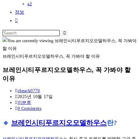
a2
정보
Toggle
website
Search
search
this
website
브레인시티푸르지오모델하우스, 꼭 가봐야 할 이유
브레인시티푸르지오모델하우스, 꼭 가봐야 할
이유
Post
chpark0770
author:
Post
2025년 10월 17일
published:
Post
미분류
category:
Post
0 Comments
comments:
🔹
브레인시티푸르지오모델하우스
란?
브레인시티푸르지오모델하우스
는 최신 주거 트렌드를 반영한 고급 주