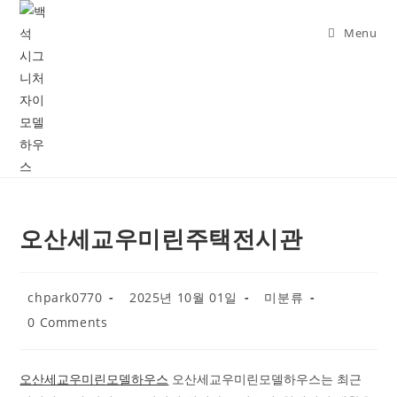
Skip
to
Menu
content
오산세교우미린주택전시관
Post
Post
Post
chpark0770
2025년 10월 01일
미분류
author:
published:
category:
Post
0 Comments
comments:
오산세교우미린모델하우스
오산세교우미린모델하우스는 최근